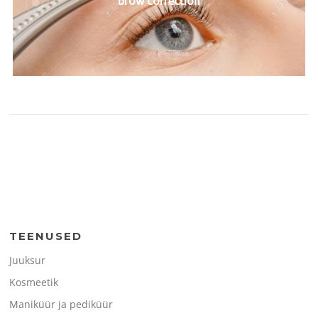
brow correction
TEENUSED
Juuksur
Kosmeetik
Maniküür ja pediküür