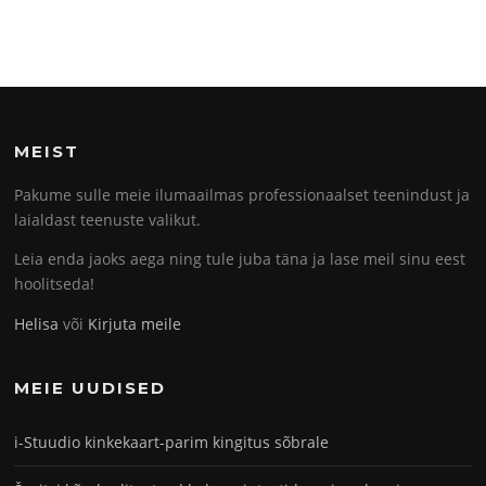
MEIST
Pakume sulle meie ilumaailmas professionaalset teenindust ja
laialdast teenuste valikut.
Leia enda jaoks aega ning tule juba täna ja lase meil sinu eest
hoolitseda!
Helisa
või
Kirjuta meile
MEIE UUDISED
i-Stuudio kinkekaart-parim kingitus sõbrale