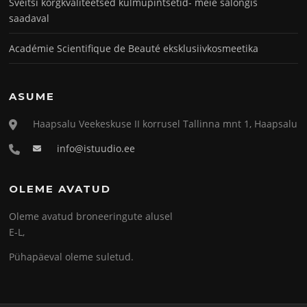
Šveitsi kõrgkvaliteetsed kulmupintsetid- meie salongis
saadaval
Académie Scientifique de Beauté eksklusiivkosmeetika
ASUME
Haapsalu Veekeskuse II korrusel Tallinna mnt 1, Haapsalu
info@istuudio.ee
OLEME AVATUD
Oleme avatud broneeringute alusel
E-L,
Pühapäeval oleme suletud.