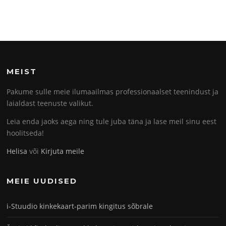
MEIST
Pakume sulle meie ilumaailmas professionaalset teenindust ja
laialdast teenuste valikut.
Leia enda jaoks aega ning tule juba täna ja lase meil sinu eest
hoolitseda!
Helisa
või
Kirjuta meile
MEIE UUDISED
i-Stuudio kinkekaart-parim kingitus sõbrale