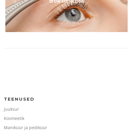
brow correction
TEENUSED
Juuksur
Kosmeetik
Maniküür ja pediküür