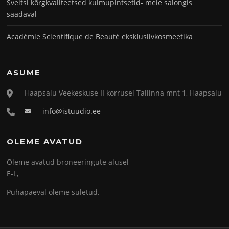
Šveitsi kõrgkvaliteetsed kulmupintsetid- meie salongis
saadaval
Académie Scientifique de Beauté eksklusiivkosmeetika
ASUME
Haapsalu Veekeskuse II korrusel Tallinna mnt 1, Haapsalu
info@istuudio.ee
OLEME AVATUD
Oleme avatud broneeringute alusel
E-L,
Pühapäeval oleme suletud.